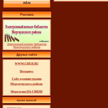
Реклама
Электронный каталог библиотек
Моргаушского района
Друзья сайта
WWW.CHEB.RU
Нотариус
Cайт администрации
Моргаушского района
Моргауши НА-СВЯЗИ
Архив записей