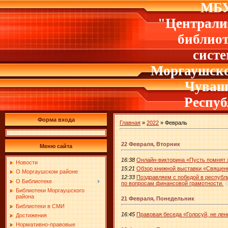
МБ
"Централи
библио
сист
Моргаушско
Чуваш
Респу
Форма входа
Главная
»
2022
»
Февраль
22 Февраля, Вторник
Меню сайта
16:38
Онлайн-викторина «Пусть помнят 
Новости
15:21
Обзор книжной выставки «Священ
О Моргаушском районе
12:33
Поздравляем с победой в республ
О Библиотеке
по вопросам финансовой грамотности.
(
Библиотеки Моргаушского
района
21 Февраля, Понедельник
Библиотеки в СМИ
16:45
Правовая беседа «Голосуй, не лен
Достижения
Нормативно-правовые