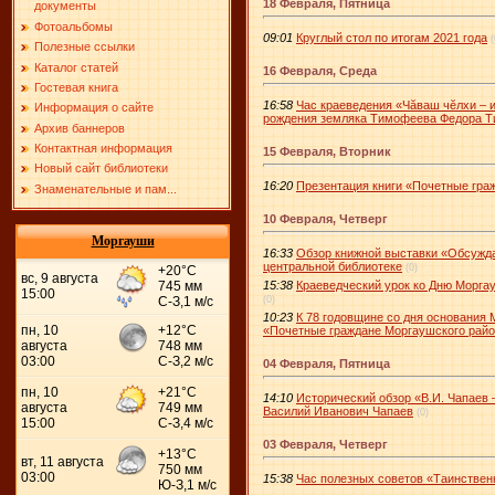
18 Февраля, Пятница
документы
Фотоальбомы
09:01
Круглый стол по итогам 2021 года
(
Полезные ссылки
Каталог статей
16 Февраля, Среда
Гостевая книга
16:58
Час краеведения «Чӑваш чĕлхи – 
Информация о сайте
рождения земляка Тимофеева Федора 
Архив баннеров
Контактная информация
15 Февраля, Вторник
Новый сайт библиотеки
16:20
Презентация книги «Почетные гра
Знаменательные и пам...
10 Февраля, Четверг
Моргауши
16:33
Обзор книжной выставки «Обсужд
центральной библиотеке
(0)
15:38
Краеведческий урок ко Дню Морга
(0)
10:23
К 78 годовщине со дня основания 
«Почетные граждане Моргаушского рай
04 Февраля, Пятница
14:10
Исторический обзор «В.И. Чапаев 
Василий Иванович Чапаев
(0)
03 Февраля, Четверг
15:38
Час полезных советов «Таинствен